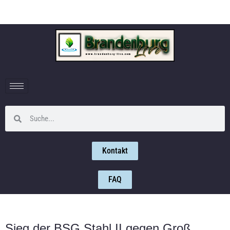
Kontakt
FAQ
Sieg der BSG Stahl II gegen Groß