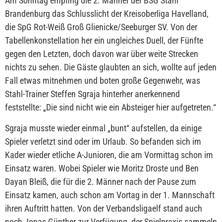
Am Sonntag empfing die 2. Männer der BSG Stahl
Brandenburg das Schlusslicht der Kreisoberliga Havelland,
die SpG Rot-Weiß Groß Glienicke/Seeburger SV. Von der
Tabellenkonstellation her ein ungleiches Duell, der Fünfte
gegen den Letzten, doch davon war über weite Strecken
nichts zu sehen. Die Gäste glaubten an sich, wollte auf jeden
Fall etwas mitnehmen und boten große Gegenwehr, was
Stahl-Trainer Steffen Sgraja hinterher anerkennend
feststellte: „Die sind nicht wie ein Absteiger hier aufgetreten.“
Sgraja musste wieder einmal „bunt“ aufstellen, da einige
Spieler verletzt sind oder im Urlaub. So befanden sich im
Kader wieder etliche A-Junioren, die am Vormittag schon im
Einsatz waren. Wobei Spieler wie Moritz Droste und Ben
Dayan Bleiß, die für die 2. Männer nach der Pause zum
Einsatz kamen, auch schon am Vortag in der 1. Mannschaft
ihren Auftritt hatten. Von der Verbandsligaelf stand auch
noch Jonas Günther zur Verfügung, der Spielpraxis sammeln