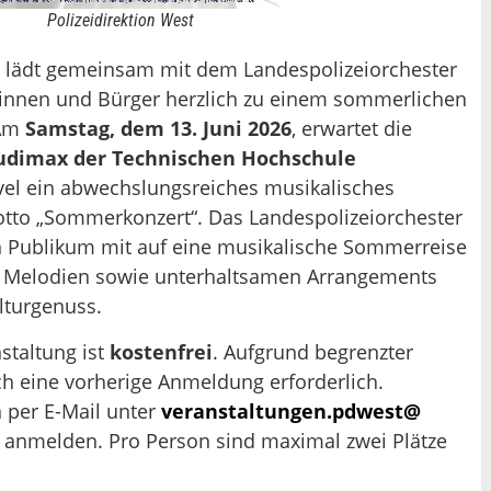
Polizeidirektion West
st lädt gemeinsam mit dem Landespolizeiorchester
innen und Bürger herzlich zu einem sommerlichen
 Am
Samstag, dem 13. Juni 2026
, erwartet die
udimax der Technischen Hochschule
el ein abwechslungsreiches musikalisches
to „Sommerkonzert“. Das Landespolizeiorchester
 Publikum mit auf eine musikalische Sommerreise
n Melodien sowie unterhaltsamen Arrangements
lturgenuss.
staltung ist
kostenfrei
. Aufgrund begrenzter
och eine vorherige Anmeldung erforderlich.
h per E-Mail unter
veranstaltungen.pdwest@
anmelden. Pro Person sind maximal zwei Plätze