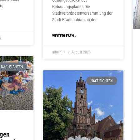
Geltungsbereich des
rg
Bebauungsplanes Die
Stadtverordnetenversammlung der
Stadt Brandenburg an der
WEITERLESEN »
6
admin
7. August 2026
NACHRICHTEN
NACHRICHTEN
ngen