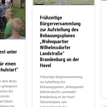
Frühzeitige
Bürgerversammlung
zur Aufstellung des
Bebauungsplanes
„Wohnquartier
Wilhelmsdorfer
est unter
Landstraße“
Brandenburg an der
ür einen
Havel
hulstart“
Frühzeitige Bürgerversammlung
ter dem Motto
zur Aufstellung des
n gelungenen
Bebauungsplanes „Wohnquartier
uschen den
Wilhelmsdorfer Landstraße“
bcenter-
Brandenburg an der Havel
el Glaser.
Übersichtskarte zum
alteten das