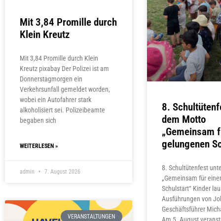
Mit 3,84 Promille durch
Klein Kreutz
Mit 3,84 Promille durch Klein
Kreutz pixabay Der Polizei ist am
Donnerstagmorgen ein
Verkehrsunfall gemeldet worden,
wobei ein Autofahrer stark
8. Schultütenf
alkoholisiert sei. Polizeibeamte
dem Motto
begaben sich
„Gemeinsam f
gelungenen Sc
WEITERLESEN »
8. Schultütenfest un
admin
7. August 2026
„Gemeinsam für eine
Schulstart“ Kinder la
Ausführungen von Jo
Geschäftsführer Micha
VERANSTALTUNGEN
Am 5. August veranst