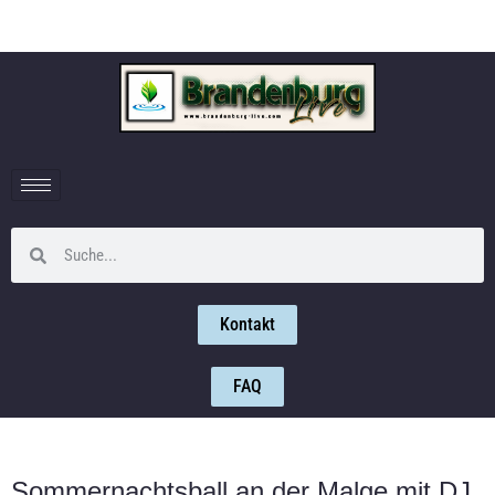
Kontakt
FAQ
Sommernachtsball an der Malge mit DJ