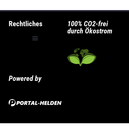
Rechtliches
100% CO2-frei
durch Ökostrom
Allgemeine Geschäftsbedingungen
Privatsphäre-Einstellungen ändern
Historie der Privatsphäre-Einstellungen
Powered by