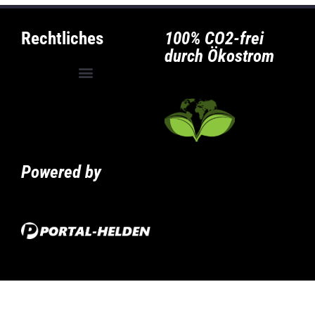
Rechtliches
100% CO2-frei
durch Ökostrom
Allgemeine Geschäftsbedingungen
Privatsphäre-Einstellungen ändern
Historie der Privatsphäre-Einstellungen
Powered by