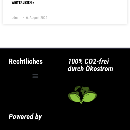
WEITERLESEN »
admin
6. August 2026
Rechtliches
100% CO2-frei
durch Ökostrom
Allgemeine Geschäftsbedingungen
Privatsphäre-Einstellungen ändern
Historie der Privatsphäre-Einstellungen
Powered by