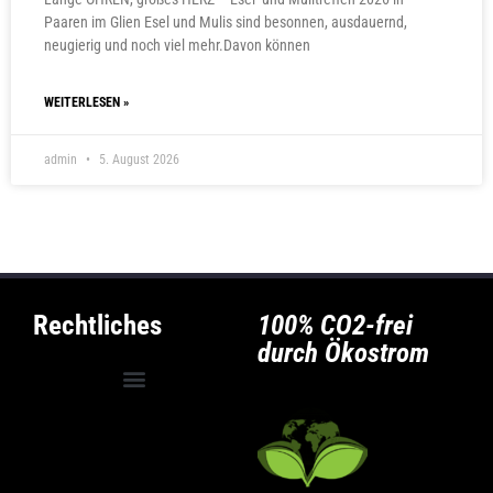
Paaren im Glien Esel und Mulis sind besonnen, ausdauernd,
neugierig und noch viel mehr.Davon können
WEITERLESEN »
admin
5. August 2026
Rechtliches
100% CO2-frei
durch Ökostrom
Allgemeine Geschäftsbedingungen
Privatsphäre-Einstellungen ändern
Historie der Privatsphäre-Einstellungen