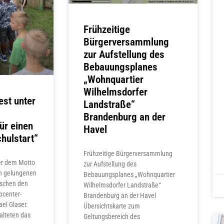
Frühzeitige
Bürgerversammlung
zur Aufstellung des
Bebauungsplanes
„Wohnquartier
Wilhelmsdorfer
est unter
Landstraße“
Brandenburg an der
ür einen
Havel
hulstart“
Frühzeitige Bürgerversammlung
ter dem Motto
zur Aufstellung des
n gelungenen
Bebauungsplanes „Wohnquartier
uschen den
Wilhelmsdorfer Landstraße“
bcenter-
Brandenburg an der Havel
el Glaser.
Übersichtskarte zum
alteten das
Geltungsbereich des