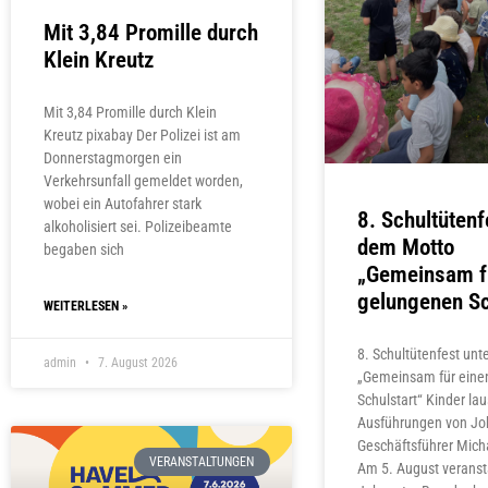
Mit 3,84 Promille durch
Klein Kreutz
Mit 3,84 Promille durch Klein
Kreutz pixabay Der Polizei ist am
Donnerstagmorgen ein
Verkehrsunfall gemeldet worden,
wobei ein Autofahrer stark
8. Schultütenf
alkoholisiert sei. Polizeibeamte
dem Motto
begaben sich
„Gemeinsam f
gelungenen Sc
WEITERLESEN »
8. Schultütenfest un
admin
7. August 2026
„Gemeinsam für eine
Schulstart“ Kinder la
Ausführungen von Jo
Geschäftsführer Micha
VERANSTALTUNGEN
Am 5. August veranst