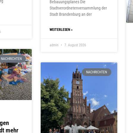
rg
Bebauungsplanes Die
Stadtverordnetenversammlung der
Stadt Brandenburg an der
WEITERLESEN »
6
admin
7. August 2026
NACHRICHTEN
NACHRICHTEN
ngen
adt mehr