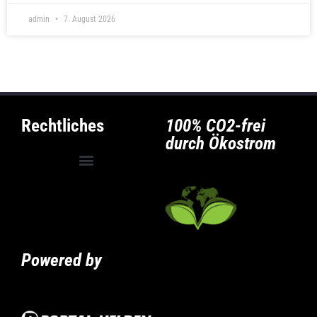
admin
7. August 2026
Rechtliches
100% CO2-frei
durch Ökostrom
Allgemeine Geschäftsbedingungen
Privatsphäre-Einstellungen ändern
Historie der Privatsphäre-Einstellungen
Powered by