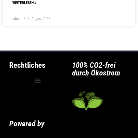
WEITERLESEN »
admin
6. August 2026
Rechtliches
100% CO2-frei
durch Ökostrom
Allgemeine Geschäftsbedingungen
Privatsphäre-Einstellungen ändern
Historie der Privatsphäre-Einstellungen
Powered by