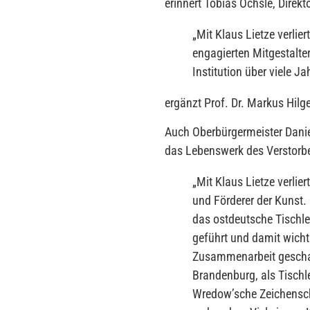
erinnert Tobias Öchsle, Direk
„
Mit Klaus Lietze verlie
engagierten Mitgestalte
Institution über viele J
ergänzt Prof. Dr. Markus Hilg
Auch Oberbürgermeister Daniel 
das Lebenswerk des Verstorb
„
Mit Klaus Lietze verli
und Förderer der Kunst.
das ostdeutsche Tischl
geführt und damit wich
Zusammenarbeit geschaf
Brandenburg, als Tischl
Wredow’sche Zeichensch