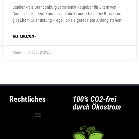
Studienkreis Brandenburg verschenkt Ratgeber für Eltern von
Grundschulkindern Kompass für die Grundschule: Die Broschüre
gibt Eltern Orientierung – egal, ob sie gerade am Anfang stehen
WEITERLESEN »
admin
3. August 2026
Rechtliches
100% CO2-frei
durch Ökostrom
Allgemeine Geschäftsbedingungen
Privatsphäre-Einstellungen ändern
Historie der Privatsphäre-Einstellungen