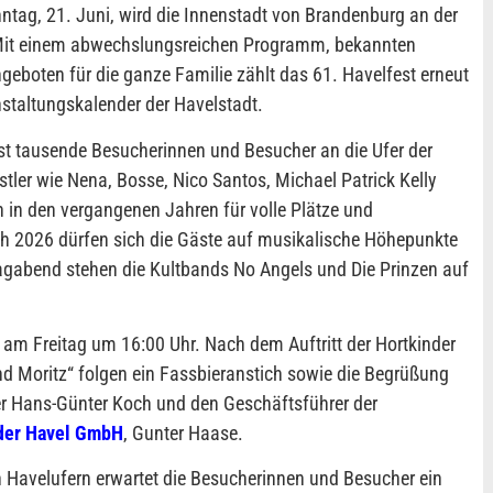
nntag, 21. Juni, wird die Innenstadt von Brandenburg an der
 Mit einem abwechslungsreichen Programm, bekannten
eboten für die ganze Familie zählt das 61. Havelfest erneut
taltungskalender der Havelstadt.
est tausende Besucherinnen und Besucher an die Ufer der
tler wie Nena, Bosse, Nico Santos, Michael Patrick Kelly
n in den vergangenen Jahren für volle Plätze und
 2026 dürfen sich die Gäste auf musikalische Höhepunkte
agabend stehen die Kultbands No Angels und Die Prinzen auf
gt am Freitag um 16:00 Uhr. Nach dem Auftritt der Hortkinder
nd Moritz“ folgen ein Fassbieranstich sowie die Begrüßung
ter Hans-Günter Koch und den Geschäftsführer der
der Havel GmbH
, Gunter Haase.
 Havelufern erwartet die Besucherinnen und Besucher ein