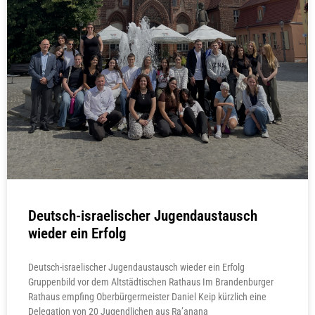
Deutsch-israelischer Jugendaustausch
wieder ein Erfolg
Deutsch-israelischer Jugendaustausch wieder ein Erfolg
Gruppenbild vor dem Altstädtischen Rathaus Im Brandenburger
Rathaus empfing Oberbürgermeister Daniel Keip kürzlich eine
Delegation von 20 Jugendlichen aus Ra’anana