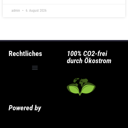
admin
6. August 2026
Rechtliches
100% CO2-frei
durch Ökostrom
Allgemeine Geschäftsbedingungen
Privatsphäre-Einstellungen ändern
Historie der Privatsphäre-Einstellungen
Powered by