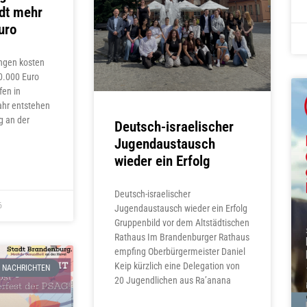
adt mehr
uro
ungen kosten
0.000 Euro
fen in
ahr entstehen
g an der
Deutsch-israelischer
Jugendaustausch
wieder ein Erfolg
Deutsch-israelischer
6
Jugendaustausch wieder ein Erfolg
Gruppenbild vor dem Altstädtischen
Rathaus Im Brandenburger Rathaus
empfing Oberbürgermeister Daniel
Keip kürzlich eine Delegation von
NACHRICHTEN
20 Jugendlichen aus Ra’anana