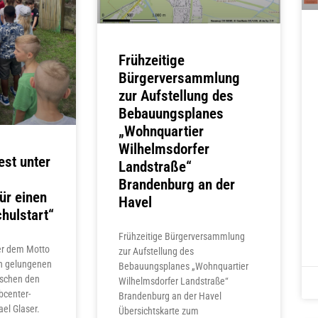
Frühzeitige
Bürgerversammlung
zur Aufstellung des
Bebauungsplanes
„Wohnquartier
Wilhelmsdorfer
est unter
Landstraße“
Brandenburg an der
ür einen
Havel
hulstart“
Frühzeitige Bürgerversammlung
ter dem Motto
zur Aufstellung des
n gelungenen
Bebauungsplanes „Wohnquartier
uschen den
Wilhelmsdorfer Landstraße“
bcenter-
Brandenburg an der Havel
el Glaser.
Übersichtskarte zum