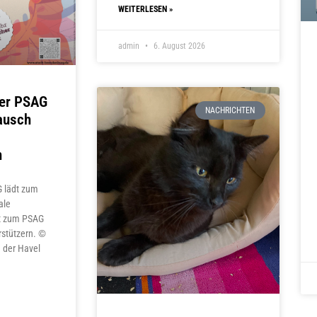
WEITERLESEN »
admin
6. August 2026
er PSAG
NACHRICHTEN
ausch
n
 lädt zum
ale
at zum PSAG
stützern. ©
 der Havel