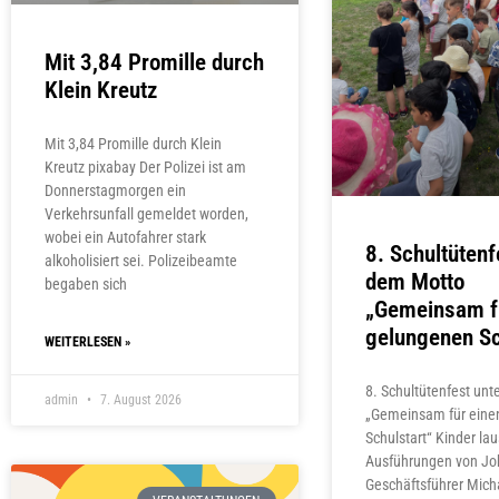
Mit 3,84 Promille durch
Klein Kreutz
Mit 3,84 Promille durch Klein
Kreutz pixabay Der Polizei ist am
Donnerstagmorgen ein
Verkehrsunfall gemeldet worden,
wobei ein Autofahrer stark
8. Schultütenf
alkoholisiert sei. Polizeibeamte
dem Motto
begaben sich
„Gemeinsam f
gelungenen Sc
WEITERLESEN »
8. Schultütenfest un
admin
7. August 2026
„Gemeinsam für eine
Schulstart“ Kinder la
Ausführungen von Jo
Geschäftsführer Micha