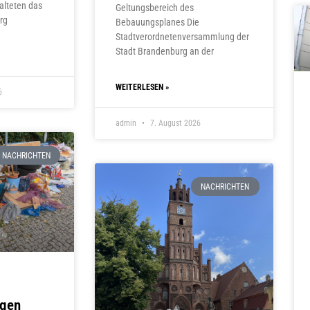
alteten das
Geltungsbereich des
rg
Bebauungsplanes Die
Stadtverordnetenversammlung der
Stadt Brandenburg an der
WEITERLESEN »
6
admin
7. August 2026
NACHRICHTEN
NACHRICHTEN
ngen