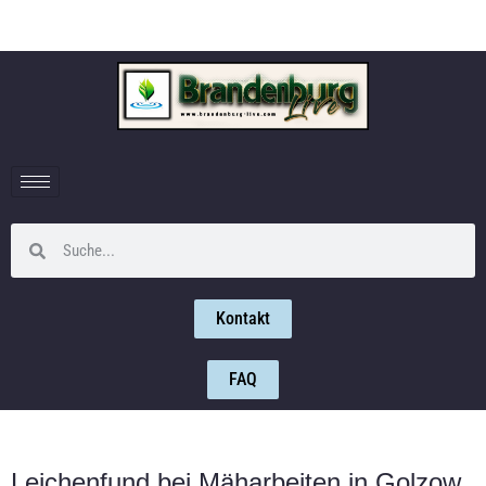
Kontakt
FAQ
Leichenfund bei Mäharbeiten in Golzow