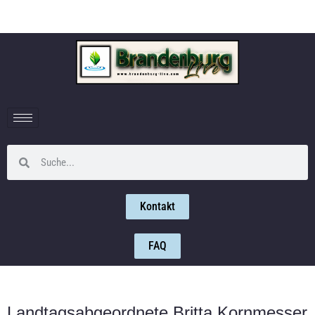
Kontakt
FAQ
Landtagsabgeordnete Britta Kornmesser