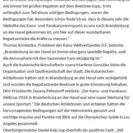
wie immer bei großen Regatten auf dem Beetzsee topp. Trotz
anfänglich zum Teil etwas widrigen Bedingungen, waren die
Bedingungen fair. Besonders schön finde ich es, dass in diesem Jahr die
Weltelite des Kanu- und Parakanurennsports zu uns nach Brandenburg
an der Havel gekommen ist, um hier auf dieser wunderbaren
Regattastrecke die Kräfte zu messen.“
Thomas Konietzko, Präsident des Kanu-Weltverbandes ICF, betonte:
„Brandenburg an der Havel ist immer eine ganz spezielle Regatta, weil
die Atmosphäre mit den Tausenden Fans einzigartig ist.“
Auch die kubanische Botschafterin Juana Martínez González lobte die
Organisation und Gastfreundschaft der Stadt. Die kubanischen
Athletinnen hätten sich in Brandenburg an der Havel sehr wohlgefühlt
und würden die Regattastrecke Beetzsee in guter Erinnerung behalten.
DKV-Präsidentin Dajana Pefestorff erklärte: „Der Kanu- und Parakanu-
Weltcup 2026 in Brandenburg an der Havel war eine super Werbung für
unsere Sportart.“ Die deutschen Athletinnen und Athleten hätten die
hervorragenden Bedingungen auf der Heimstrecke genutzt und
wichtige Impulse und Punkte mit Blick auf die Olympischen Spiele in Los
Angeles gesammelt.
Oberbürgermeister Daniel Keip zog ebenfalls ein positives Fazit: „Wir