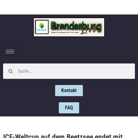
Kontakt
FAQ
ICF-Weltcup auf dem Beetzsee endet mit