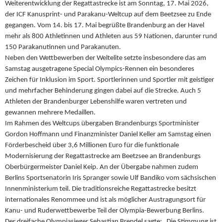
Weiterentwicklung der Regattastrecke ist am Sonntag, 17. Mai 2026,
der ICF Kanusprint- und Parakanu-Weltcup auf dem Beetzsee zu Ende
gegangen. Vom 14. bis 17. Mai begrüßte Brandenburg an der Havel
mehr als 800 Athletinnen und Athleten aus 59 Nationen, darunter rund
150 Parakanutinnen und Parakanuten.
Neben den Wettbewerben der Weltelite setzte insbesondere das am
Samstag ausgetragene Special Olympics-Rennen ein besonderes
Zeichen für Inklusion im Sport. Sportlerinnen und Sportler mit geistiger
und mehrfacher Behinderung gingen dabei auf die Strecke. Auch 5
Athleten der Brandenburger Lebenshilfe waren vertreten und
gewannen mehrere Medaillen.
Im Rahmen des Weltcups übergaben Brandenburgs Sportminister
Gordon Hoffmann und Finanzminister Daniel Keller am Samstag einen
Förderbescheid über 3,6 Millionen Euro für die funktionale
Modernisierung der Regattastrecke am Beetzsee an Brandenburgs
Oberbürgermeister Daniel Keip. An der Übergabe nahmen zudem
Berlins Sportsenatorin Iris Spranger sowie Ulf Bandiko vom sächsischen
Innenministerium teil. Die traditionsreiche Regattastrecke besitzt
internationales Renommee und ist als möglicher Austragungsort für
Kanu- und Ruderwettbewerbe Teil der Olympia-Bewerbung Berlins.
Der dreifache Olympiasieger Sebastian Brendel sagte: „Die Stimmung ist