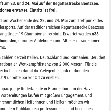
t am 23. und 24. Mai auf der Regattastrecke Beetzsee.
nen erwartet. Eintritt ist frei.
ird am Wochenende des
23. und 24. Mai
zum Treffpunkt des
sports. Auf der traditionsreichen Regattastrecke Beetzsee
ing Under 19 Championships statt. Erwartet werden n
33
ehmenden
, darunter Athletinnen und Athleten, Trainerinnen
ams.
zählen derzeit Italien, Deutschland und Rumänien. Gerudert
rnationalen Wettkampfdistanz von 2.000 Metern. Für die
bietet sich damit die Gelegenheit, internationalen
U19 unmittelbar vor Ort zu erleben.
uropas junge Rudertalente in Brandenburg an der Havel
e Vorbereitungen laufen mit großem Engagement, und
hrenamtlichen Helferinnen und Helfern möchten wir
und dem Publikum ein professionelles und herzliches