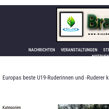
NACHRICHTEN
VERANSTALTUNGEN
ST
NOTRUFN
Europas beste U19-Ruderinnen und -Ruderer
Kategorien