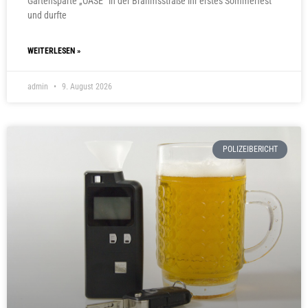
Gartensparte „OASE“ in der Brahmsstraße ihr erstes Sommerfest
und durfte
WEITERLESEN »
admin
9. August 2026
POLIZEIBERICHT