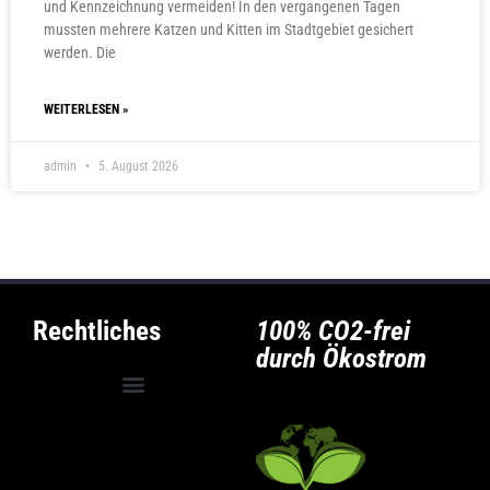
und Kennzeichnung vermeiden! In den vergangenen Tagen
mussten mehrere Katzen und Kitten im Stadtgebiet gesichert
werden. Die
WEITERLESEN »
admin
5. August 2026
Rechtliches
100% CO2-frei
durch Ökostrom
Allgemeine Geschäftsbedingungen
Privatsphäre-Einstellungen ändern
Historie der Privatsphäre-Einstellungen