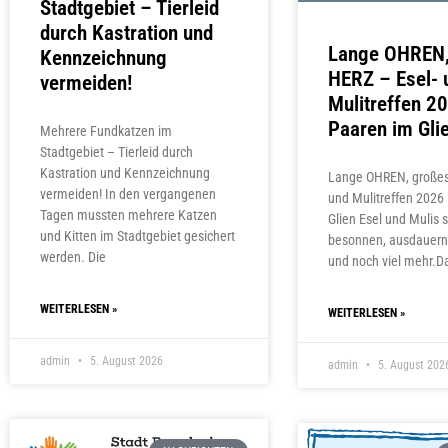
Stadtgebiet – Tierleid
durch Kastration und
Lange OHREN,
Kennzeichnung
HERZ – Esel- 
vermeiden!
Mulitreffen 20
Paaren im Gli
Mehrere Fundkatzen im
Stadtgebiet – Tierleid durch
Kastration und Kennzeichnung
Lange OHREN, großes
vermeiden! In den vergangenen
und Mulitreffen 2026 
Tagen mussten mehrere Katzen
Glien Esel und Mulis 
und Kitten im Stadtgebiet gesichert
besonnen, ausdauernd
werden. Die
und noch viel mehr.
WEITERLESEN »
WEITERLESEN »
admin
5. August 2026
admin
5. August 202