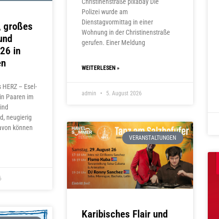
Christinenstraße pixabay Die
Polizei wurde am
Dienstagvormittag in einer
 großes
Wohnung in der Christinenstraße
und
gerufen. Einer Meldung
26 in
en
WEITERLESEN »
 HERZ – Esel-
admin
5. August 2026
in Paaren im
sind
, neugierig
Davon können
VERANSTALTUNGEN
6
Karibisches Flair und