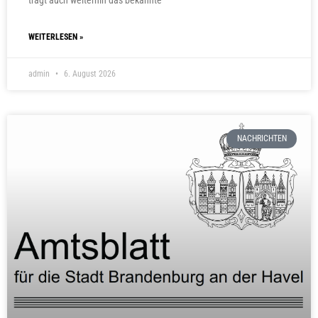
trägt auch weiterhin das bekannte
WEITERLESEN »
admin
6. August 2026
NACHRICHTEN