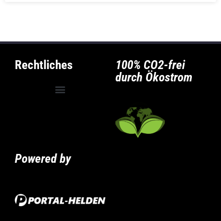
Rechtliches
100% CO2-frei
durch Ökostrom
Allgemeine Geschäftsbedingungen
Privatsphäre-Einstellungen ändern
Historie der Privatsphäre-Einstellungen
Powered by