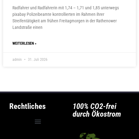
Radfahrer und Radfahrerin mit 1,74 – 1,71 und 1,85 unterwegs
pixabay Polizeibeamte kontrollierten im Rahmen ihrer
Streifentätigkeit am frühen Freitagmorgen in der Rathenower
Landstraße einen
WEITERLESEN »
admin
31. Juli 2026
Rechtliches
100% CO2-frei
durch Ökostrom
Allgemeine Geschäftsbedingungen
Privatsphäre-Einstellungen ändern
Historie der Privatsphäre-Einstellungen