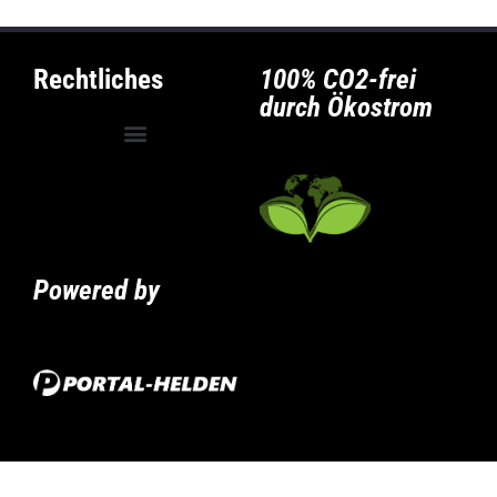
Rechtliches
100% CO2-frei
durch Ökostrom
Allgemeine Geschäftsbedingungen
Privatsphäre-Einstellungen ändern
Historie der Privatsphäre-Einstellungen
Powered by