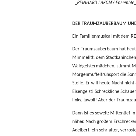
_REINHARD LAKOMY-Ensemble_De
DER TRAUMZAUBERBAUM UND
Ein Familienmusical mit dem 
Der Traumzauberbaum hat heute 
Mimmelitt, dem Stadtkaninche
Waldgeistermädchen, stimmt Mi
Morgenmuffelfrühsport die Sonne
Stelle. Er will heute Nacht nich
Eisengeist! Schreckliche Schaue
links, jawoll! Aber der Traumz
Dann ist es soweit: Mittentief 
näher. Nach großem Erschrecken 
Adelbert, ein sehr alter, verros