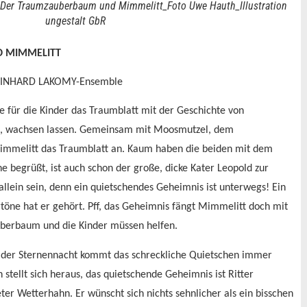
r Traumzauberbaum und Mimmelitt_Foto Uwe Hauth_Illustration
ungestalt GbR
 MIMMELITT
REINHARD LAKOMY-Ensemble
für die Kinder das Traumblatt mit der Geschichte von
n, wachsen lassen. Gemeinsam mit Moosmutzel, dem
mmelitt das Traumblatt an. Kaum haben die beiden mit dem
 begrüßt, ist auch schon der große, dicke Kater Leopold zur
t allein sein, denn ein quietschendes Geheimnis ist unterwegs! Ein
rtöne hat er gehört. Pff, das Geheimnis fängt Mimmelitt doch mit
auberbaum und die Kinder müssen helfen.
in der Sternennacht kommt das schreckliche Quietschen immer
stellt sich heraus, das quietschende Geheimnis ist Ritter
teter Wetterhahn. Er wünscht sich nichts sehnlicher als ein bisschen