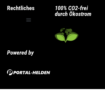
Rechtliches
100% CO2-frei
durch Ökostrom
Allgemeine Geschäftsbedingungen
Privatsphäre-Einstellungen ändern
Historie der Privatsphäre-Einstellungen
Powered by
Cookie Consent mit Real Cookie Banner