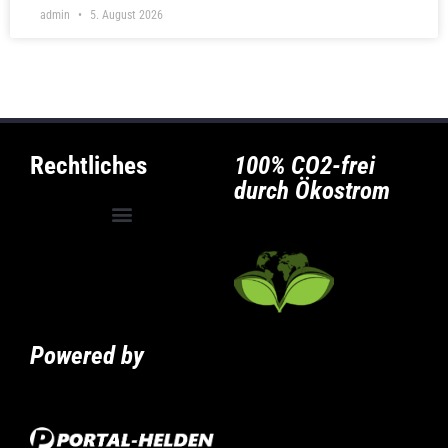
admin
5. August 2026
Rechtliches
100% CO2-frei
durch Ökostrom
Allgemeine Geschäftsbedingungen
Privatsphäre-Einstellungen ändern
Historie der Privatsphäre-Einstellungen
Powered by