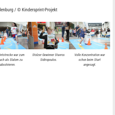
enburg / © Kindersprint-Projekt
rintstrecke war zum
Stolzer Gewinner Stavros
Volle Konzentration war
auch als Slalom zu
Sidiropoulos.
schon beim Start
absolvieren.
angesagt.