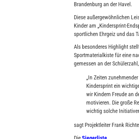
Brandenburg an der Havel.
Diese außergewöhnlichen Lei
Kinder am „Kindersprint-Ends
sportlichen Ehrgeiz und das T
Als besonderes Highlight ste
Sportmaterialkiste für eine n
gemessen an der Schülerzahl, 
„
In Zeiten zunehmender
Kindersprint ein wicht
wir Kindern Freude an d
motivieren. Die große R
wichtig solche Initiative
sagt Projektleiter Frank Richte
Die
Siegerliste
.