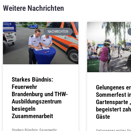
Weitere Nachrichten
NACHRICHTEN
Starkes Bündnis:
Feuerwehr
Gelungenes er
Brandenburg und THW-
Sommerfest in
Ausbildungszentrum
Gartensparte
besiegeln
begeistert zah
Zusammenarbeit
Gäste
Starkes Bündnis: Feuerwehr
Gelungenes erstes S