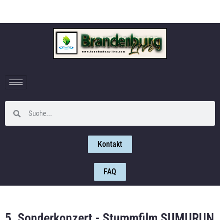
Kontakt
FAQ
5. Sonderkonzert - Stummfilm SUMURUN