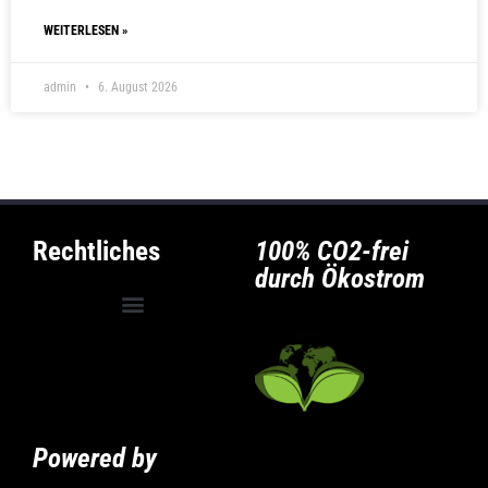
WEITERLESEN »
admin
6. August 2026
Rechtliches
100% CO2-frei
durch Ökostrom
Allgemeine Geschäftsbedingungen
Privatsphäre-Einstellungen ändern
Historie der Privatsphäre-Einstellungen
Powered by