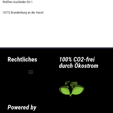
Walther-Ausländer-Str.1
14772 Brandenburg an der Havel
Rechtliches
100% CO2-frei
durch Ökostrom
Allgemeine Geschäftsbedingungen
Privatsphäre-Einstellungen ändern
Historie der Privatsphäre-Einstellungen
Powered by