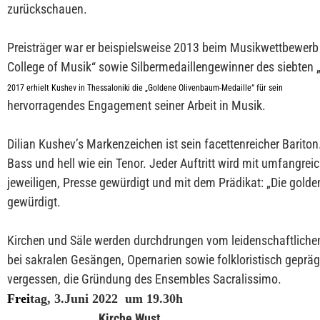
zurückschauen.
Preisträger war er beispielsweise 2013 beim Musikwettbewer
College of Musik“ sowie Silbermedaillengewinner des siebten 
2017 erhielt Kushev in Thessaloniki die „Goldene Olivenbaum-Medaille“ für sein
hervorragendes Engagement seiner Arbeit in Musik.
Dilian Kushev’s Markenzeichen ist sein facettenreicher Bariton.
Bass und hell wie ein Tenor. Jeder Auftritt wird mit umfangrei
jeweiligen, Presse gewürdigt und mit dem Prädikat: „Die gold
gewürdigt.
Kirchen und Säle werden durchdrungen vom leidenschaftliche
bei sakralen Gesängen, Opernarien sowie folkloristisch geprä
vergessen, die Gründung des Ensembles Sacralissimo.
Frei
tag, 3.Juni 2022 um 19.30h
Kirche Wust