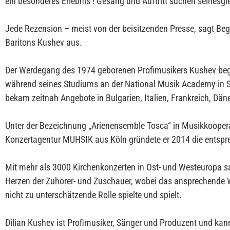
ein besonderes Erlebnis ! Gesang und Auftritt suchen seinesgle
Jede Rezension – meist von der beisitzenden Presse, sagt Beg
Baritons Kushev aus.
Der Werdegang des 1974 geborenen Profimusikers Kushev beg
während seines Studiums an der National Musik Academy in S
bekam zeitnah Angebote in Bulgarien, Italien, Frankreich, Dä
Unter der Bezeichnung „Arienensemble Tosca“ in Musikkoopera
Konzertagentur MUHSIK aus Köln gründete er 2014 die entsp
Mit mehr als 3000 Kirchenkonzerten in Ost- und Westeuropa san
Herzen der Zuhörer- und Zuschauer, wobei das ansprechende 
nicht zu unterschätzende Rolle spielte und spielt.
Dilian Kushev ist Profimusiker, Sänger und Produzent und kann