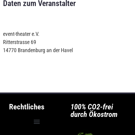
Daten zum Veranstalter
event-theater e.V.
Ritterstrasse 69
14770 Brandenburg an der Havel
Rechtliches
100% CO2-frei
durch Ökostrom
Allgemeine Geschäftsbedingungen
Privatsphäre-Einstellungen ändern
Historie der Privatsphäre-Einstellungen